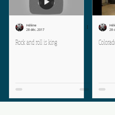
Hélène
Hél
28 déc. 2017
28 
Rock and roll is king
Colorado