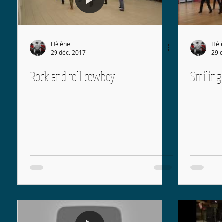
Hélène
Hél
29 déc. 2017
29 
Rock and roll cowboy
Smiling