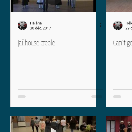
Hélène
Hél
30 déc. 2017
29 
Jailhouse creole
Can’t g