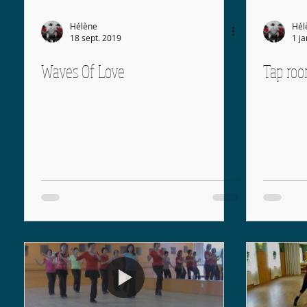
Hélène
Hél
18 sept. 2019
1 j
Waves Of Love
Tap roo