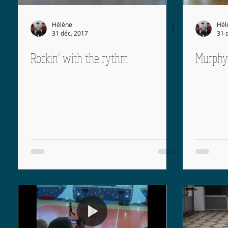
Hélène
Hél
31 déc. 2017
31 
Rockin’ with the rythm
Murphy