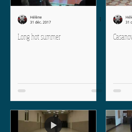
Hélène
Hél
31 déc. 2017
31 
Long hot summer
Casano