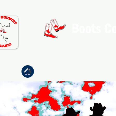
Boots C
Association de Danse Co
Accueil
À propos
Danses