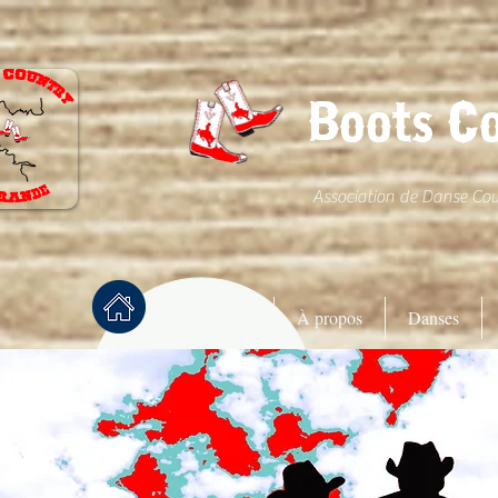
Boots C
Association de Danse Co
Accueil
À propos
Danses