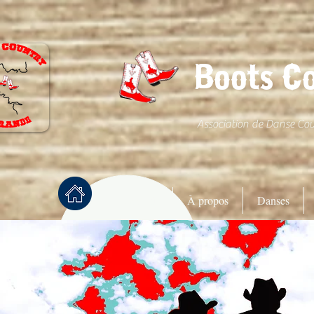
Boots C
Association de Danse Co
Accueil
À propos
Danses