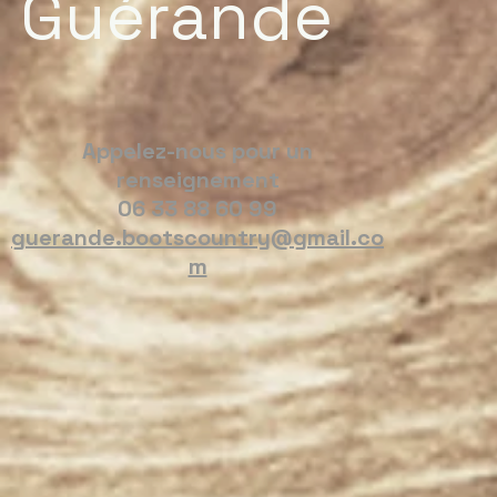
Guérande
Appelez-nous pour un
renseignement
06 33 88 60 99
guerande.bootscountry@gmail.co
m