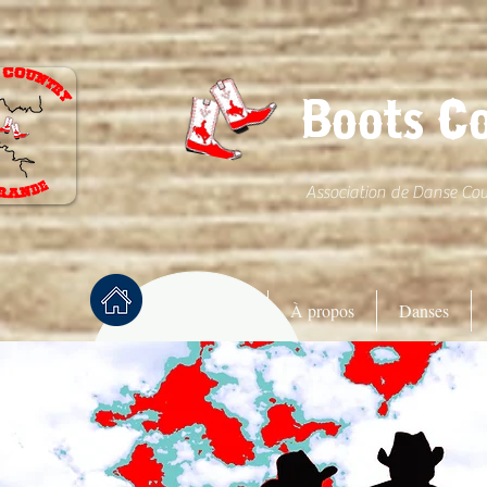
Boots C
Association de Danse Co
Accueil
À propos
Danses