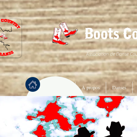
Boots C
Association de Danse Co
Accueil
À propos
Danses