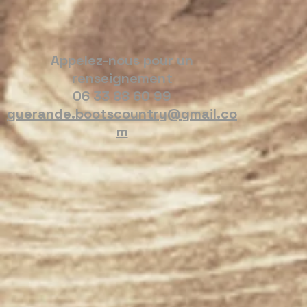
Appelez-nous pour un
renseignement
06 33 88 60 99
guerande.bootscountry@gmail.co
m