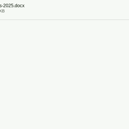
rs-2025
.docx
5KB