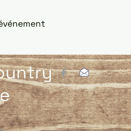
 événement
ountry
e
un