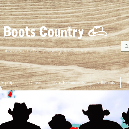
Boots Country
C
Association de Danse Country de Guérande
À propos
Danses
Nos Evènements
Adhérents
B