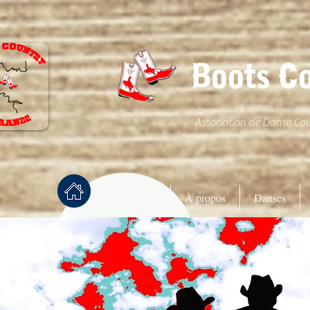
Boots C
Association de Danse Co
Accueil
À propos
Danses