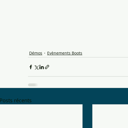
Démos
Evènements Boots
Posts récents