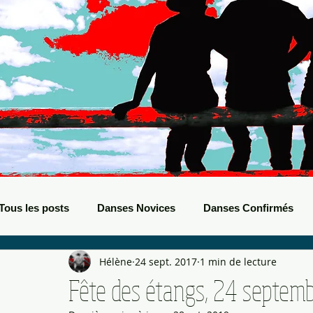
Tous les posts
Danses Novices
Danses Confirmés
Hélène
24 sept. 2017
1 min de lecture
Danses Débutants
Evènements Boots
Bals de B
Fête des étangs, 24 septem