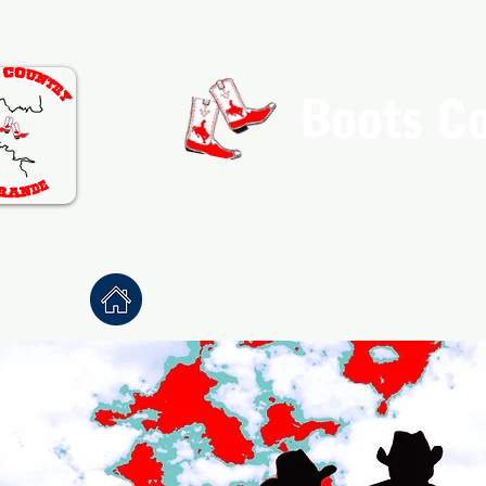
Boots C
Association de Danse Co
Accueil
À propos
Danses