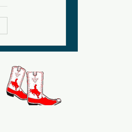
VE
artager le plaisir de