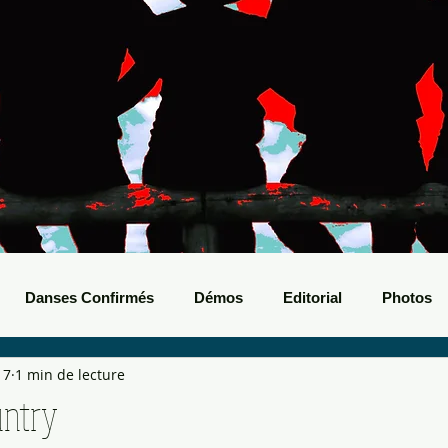
Danses Confirmés
Démos
Editorial
Photos
17
1 min de lecture
nts Boots
Bals de Boots
untry