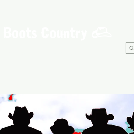
Boots Country
C
Association de Danse Country de Guérande
À propos
Danses
Nos Evènements
Adhérents
B