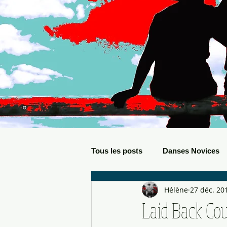
Tous les posts
Danses Novices
Hélène
27 déc. 20
Danses Débutants
Evèneme
Laid Back Co