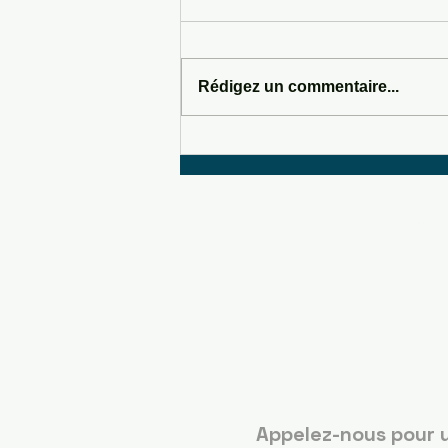
Rédigez un commentaire...
SOMEWHERE IN SEDONA
Boots C
Guérand
Appelez-nous pour 