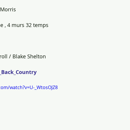
 Morris
e , 4 murs 32 temps
oll / Blake Shelton
_Back_Country
.com/watch?v=U-_WtosOJZ8