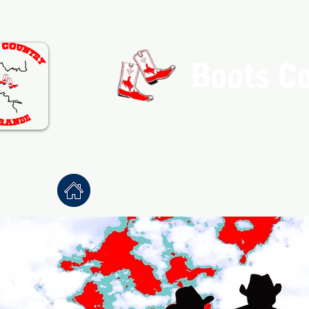
Boots C
Association de Danse Co
Accueil
À propos
Danses