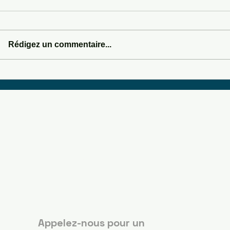
LOVE POTION 666
CLAYMORE SHUF
Rédigez un commentaire...
Boots Country
Guérande
Appelez-nous pour un