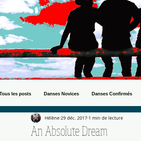
Tous les posts
Danses Novices
Danses Confirmés
Hélène
29 déc. 2017
1 min de lecture
Danses Débutants
Evènements Boots
Bals de B
An Absolute Dream