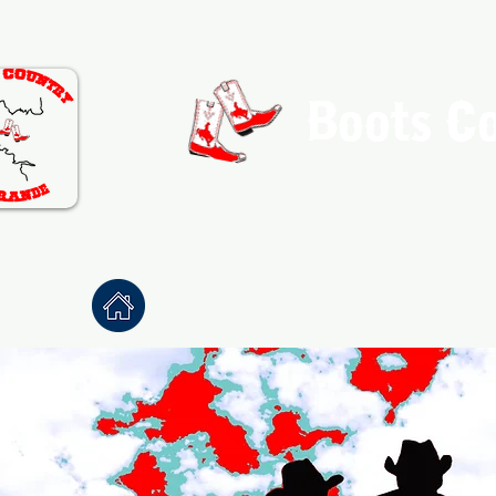
Boots C
Association de Danse Co
Accueil
À propos
Danses