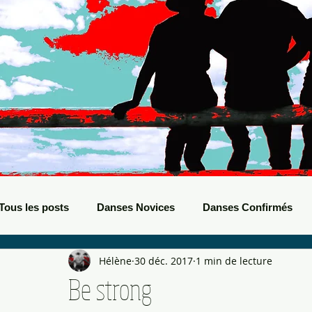
Tous les posts
Danses Novices
Danses Confirmés
Hélène
30 déc. 2017
1 min de lecture
Danses Débutants
Evènements Boots
Bals de B
Be strong