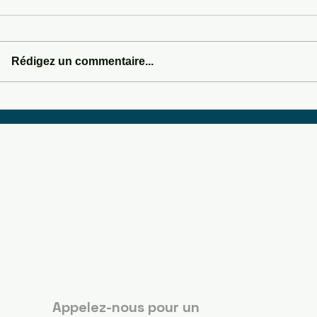
WILD WEST & WI
Rédigez un commentaire...
DASHBOARD DRUMMER
Boots Country
Guérande
Appelez-nous pour un