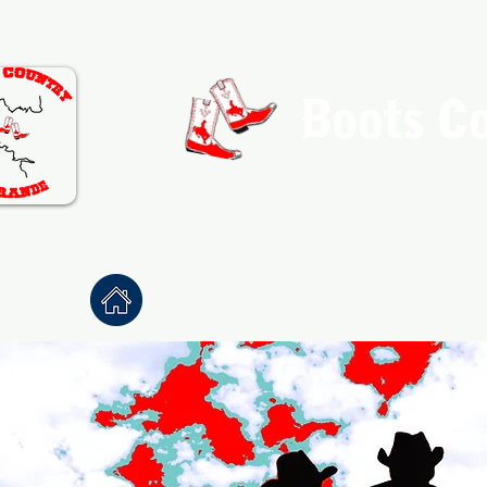
Boots C
Association de Danse Co
Accueil
À propos
Danses