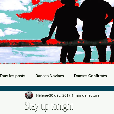
Tous les posts
Danses Novices
Danses Confirmés
Hélène
30 déc. 2017
1 min de lecture
Danses Débutants
Evènements Boots
Bals de B
Stay up tonight