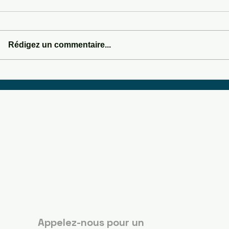
Rédigez un commentaire...
DASHBOARD DR
SOMEWHERE IN SEDONA
Boots Country
Guérande
Appelez-nous pour un