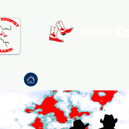
Boots C
Association de Danse Co
Accueil
À propos
Danses