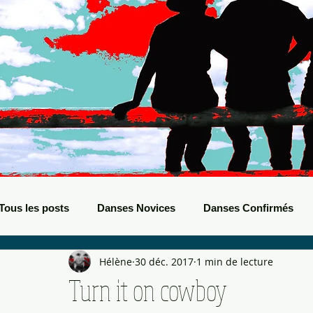
Tous les posts
Danses Novices
Danses Confirmés
Hélène
30 déc. 2017
1 min de lecture
Danses Débutants
Evènements Boots
Bals de B
Turn it on cowboy