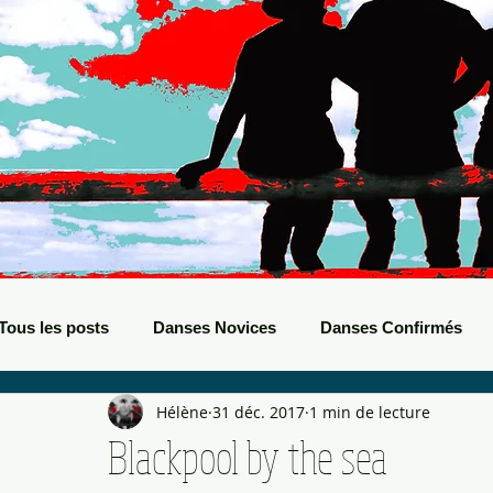
Tous les posts
Danses Novices
Danses Confirmés
Hélène
31 déc. 2017
1 min de lecture
Danses Débutants
Evènements Boots
Bals de B
Blackpool by the sea