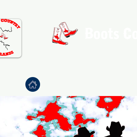
Boots C
Association de Danse Co
Accueil
À propos
Danses