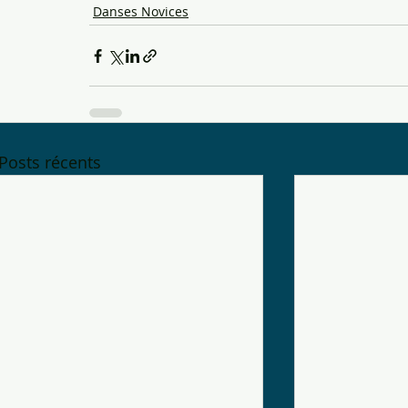
Danses Novices
Posts récents