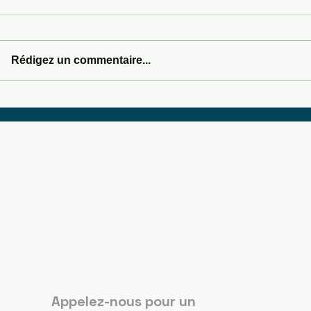
WILD WEST & WI
Rédigez un commentaire...
DASHBOARD DRUMMER
Boots Country
Guérande
Appelez-nous pour un