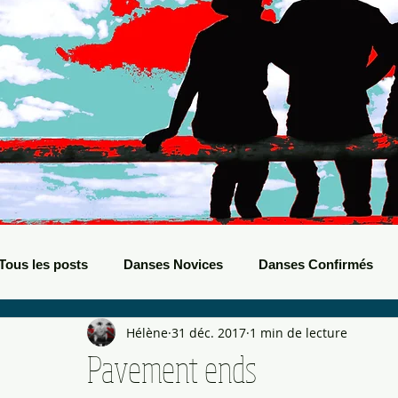
Tous les posts
Danses Novices
Danses Confirmés
Hélène
31 déc. 2017
1 min de lecture
Danses Débutants
Evènements Boots
Bals de B
Pavement ends