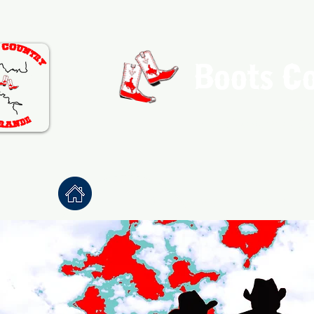
Boots C
Association de Danse Co
Accueil
À propos
Danses