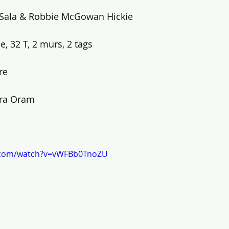
 Sala & Robbie McGowan Hickie
, 32 T, 2 murs, 2 tags
re
ara Oram
.com/watch?v=vWFBb0TnoZU