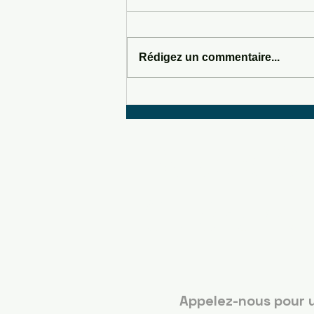
Rédigez un commentaire...
SOMEWHERE IN SEDONA
Boots C
Guérand
Appelez-nous pour 