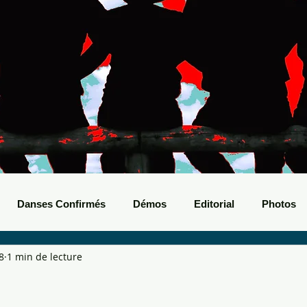
Danses Confirmés
Démos
Editorial
Photos
8
1 min de lecture
nts Boots
Bals de Boots