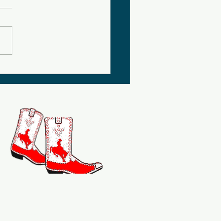
VE
artager le plaisir de