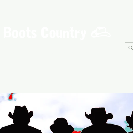
Boots Country
C
Association de Danse Country de Guérande
À propos
Danses
Nos Evènements
Adhérents
B