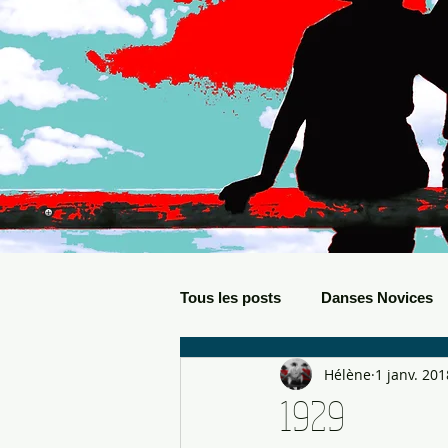
Tous les posts
Danses Novices
Hélène
1 janv. 201
Danses Débutants
Evèneme
1929