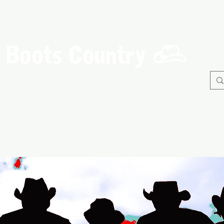
Boots Country
C
Association de Danse Country de Guérande
À propos
Danses
Nos Evènements
Adhérents
B