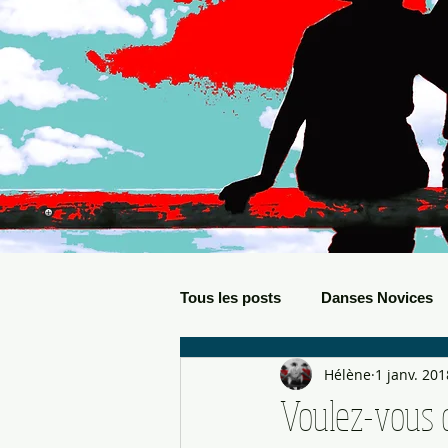
Tous les posts
Danses Novices
Hélène
1 janv. 201
Danses Débutants
Evèneme
Voulez-vous 