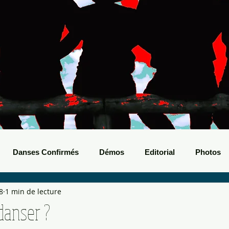
Danses Confirmés
Démos
Editorial
Photos
8
1 min de lecture
nts Boots
Bals de Boots
danser ?