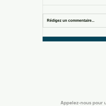
Rédigez un commentaire...
SOMEWHERE IN SEDONA
Boots C
Guérand
Appelez-nous pour 