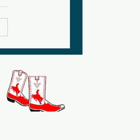
VE
artager le plaisir de