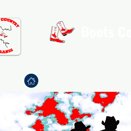
Boots C
Association de Danse Co
Accueil
À propos
Danses