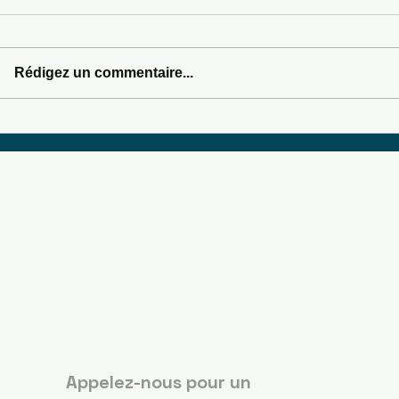
HYPNOSIS
Rédigez un commentaire...
SOMEWHERE IN SEDONA
Boots Country
Guérande
Appelez-nous pour un