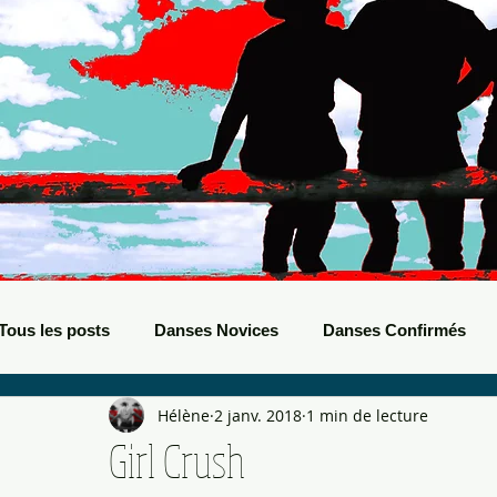
Tous les posts
Danses Novices
Danses Confirmés
Hélène
2 janv. 2018
1 min de lecture
Danses Débutants
Evènements Boots
Bals de B
Girl Crush