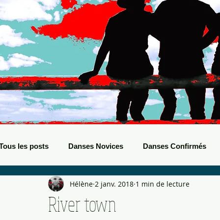
Tous les posts
Danses Novices
Danses Confirmés
Hélène
2 janv. 2018
1 min de lecture
Danses Débutants
Evènements Boots
Bals de B
River town