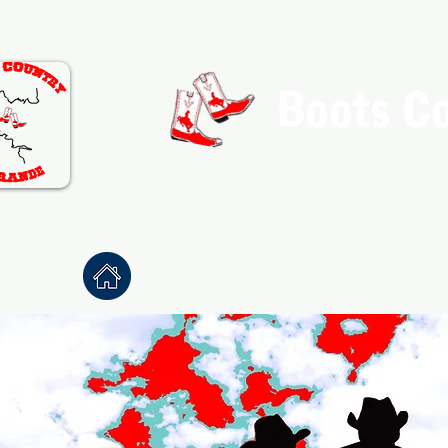
Boots C
Association de Danse Co
Accueil
À propos
Danses