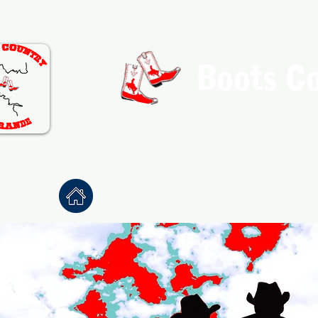
Boots C
Association de Danse Co
Accueil
À propos
Danses