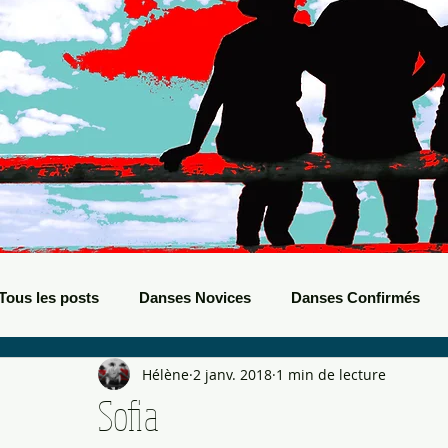
Tous les posts
Danses Novices
Danses Confirmés
Hélène
2 janv. 2018
1 min de lecture
Danses Débutants
Evènements Boots
Bals de B
Sofia