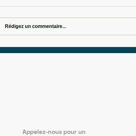
HYPNOSIS
Rédigez un commentaire...
SOMEWHERE IN SEDONA
Boots Country
Guérande
Appelez-nous pour un