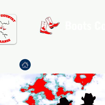
Boots C
Association de Danse Co
Accueil
À propos
Danses