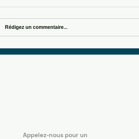
Rédigez un commentaire...
DASHBOARD DR
SOMEWHERE IN SEDONA
Boots Country
Guérande
Appelez-nous pour un