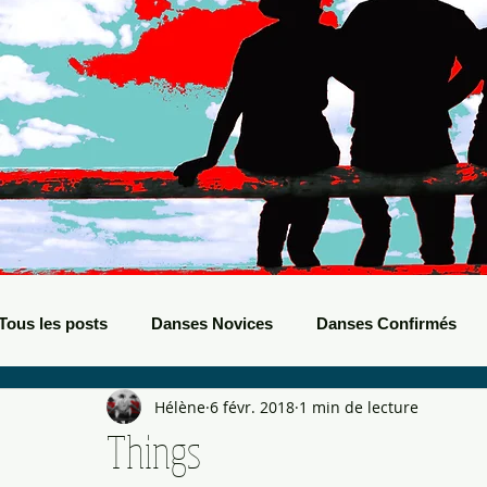
Tous les posts
Danses Novices
Danses Confirmés
Hélène
6 févr. 2018
1 min de lecture
Danses Débutants
Evènements Boots
Bals de B
Things