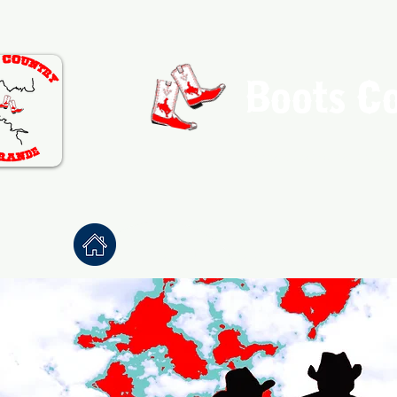
Boots C
Association de Danse Co
Accueil
À propos
Danses