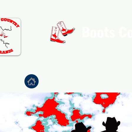
Boots C
Association de Danse Co
Accueil
À propos
Danses