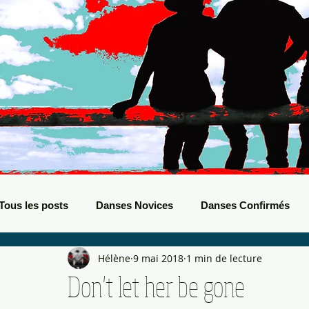
Tous les posts
Danses Novices
Danses Confirmés
Hélène
9 mai 2018
1 min de lecture
Danses Débutants
Evènements Boots
Bals de B
Don't let her be gone