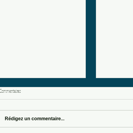
Commentaires
WILD WEST & WI
Rédigez un commentaire...
DASHBOARD DRUMMER