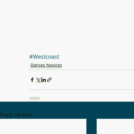
#Westcoast
Danses Novices
Posts récents