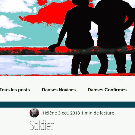
Tous les posts
Danses Novices
Danses Confirmés
Hélène
3 oct. 2018
1 min de lecture
Danses Débutants
Evènements Boots
Bals de B
Soldier