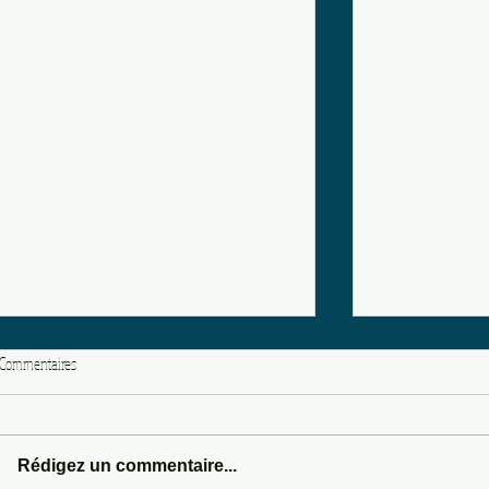
Commentaires
WILD WEST & WI
Rédigez un commentaire...
DASHBOARD DRUMMER