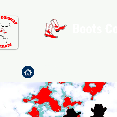
Boots C
Association de Danse Co
Accueil
À propos
Danses