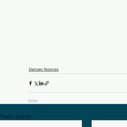
Danses Novices
Posts récents