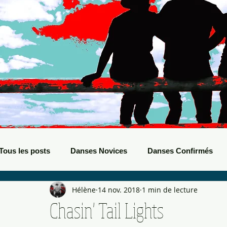
Tous les posts
Danses Novices
Danses Confirmés
Hélène
14 nov. 2018
1 min de lecture
Danses Débutants
Evènements Boots
Bals de B
Chasin' Tail Lights