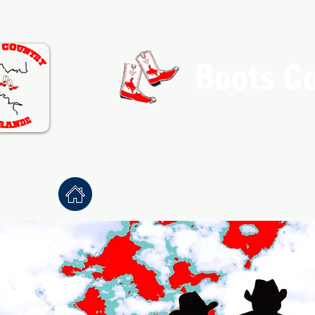
Boots C
Association de Danse Co
Accueil
À propos
Danses