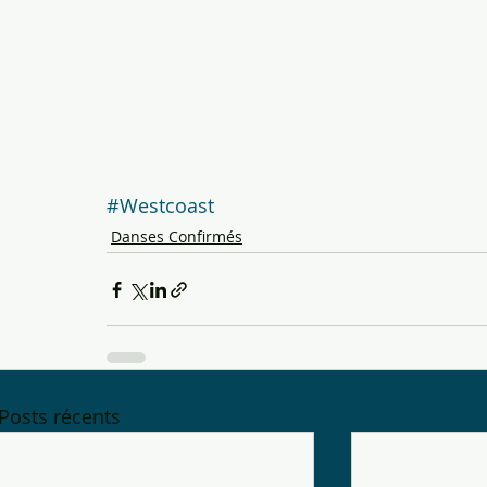
#Westcoast
Danses Confirmés
Posts récents