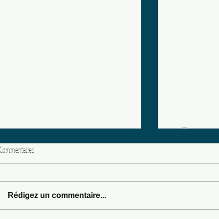
Commentaires
HYPNOSIS
Rédigez un commentaire...
SOMEWHERE IN SEDONA