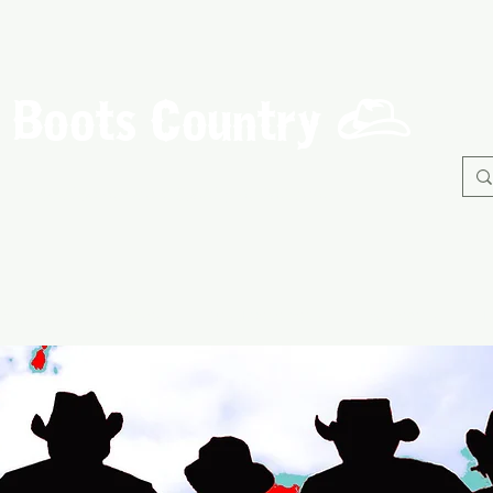
Boots Country
C
Association de Danse Country de Guérande
À propos
Danses
Nos Evènements
Adhérents
B