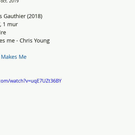
 oct. 2019
 Gauthier (2018)
T, 1 mur
ire
es me - Chris Young
t Makes Me
.com/watch?v=uqE7UZt36BY