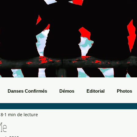
Danses Confirmés
Démos
Editorial
Photos
18
1 min de lecture
nts Boots
Bals de Boots
Me