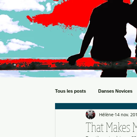
Tous les posts
Danses Novices
Hélène
14 nov. 20
Danses Débutants
Evèneme
That Makes 