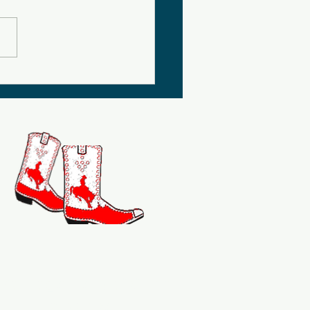
VE
artager le plaisir de
la danse