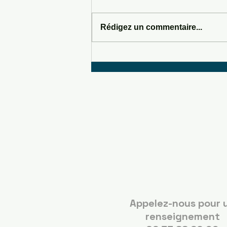
Rédigez un commentaire...
SOMEWHERE IN SEDONA
Boots C
Guérand
Appelez-nous pour 
renseignement