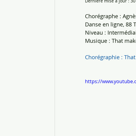
Dernière mise à jour :
30
Chorégraphe : Agnès
Danse en ligne, 88 
Niveau : Intermédia
Musique : That mak
Chorégraphie : Tha
https://www.youtube