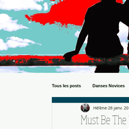
Tous les posts
Danses Novices
Hélène
26 janv. 2
Danses Débutants
Evèneme
Must Be The