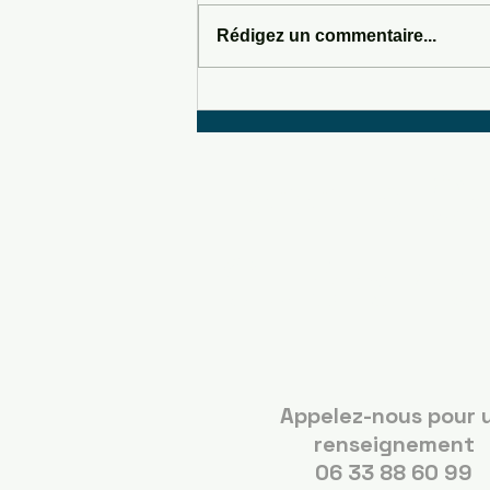
Rédigez un commentaire...
DASHBOARD DRUMMER
Boots C
Guérand
Appelez-nous pour 
renseignement
06 33 88 60 99