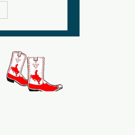
HE LONELY
artager le plaisir de
la danse