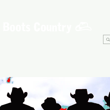
Boots Country
C
Association de Danse Country de Guérande
À propos
Danses
Nos Evènements
Adhérents
B