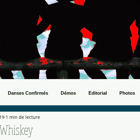
Danses Confirmés
Démos
Editorial
Photos
019
1 min de lecture
nts Boots
Bals de Boots
 Whiskey