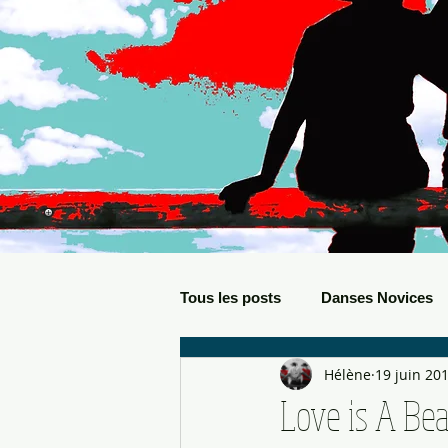
Tous les posts
Danses Novices
Hélène
19 juin 20
Danses Débutants
Evèneme
Love is A Bea