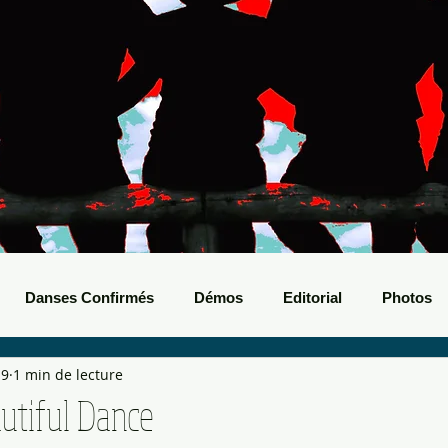
Danses Confirmés
Démos
Editorial
Photos
19
1 min de lecture
nts Boots
Bals de Boots
utiful Dance