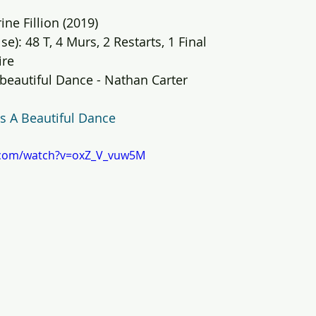
ne Fillion (2019)
e): 48 T, 4 Murs, 2 Restarts, 1 Final
ire
 beautiful Dance - Nathan Carter
s A Beautiful Dance
.com/watch?v=oxZ_V_vuw5M