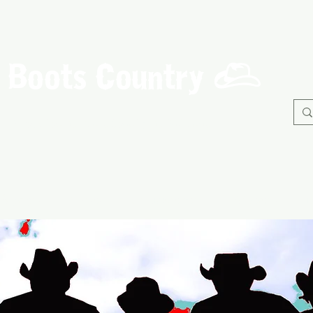
Boots Country
C
Association de Danse Country de Guérande
À propos
Danses
Nos Evènements
Adhérents
B