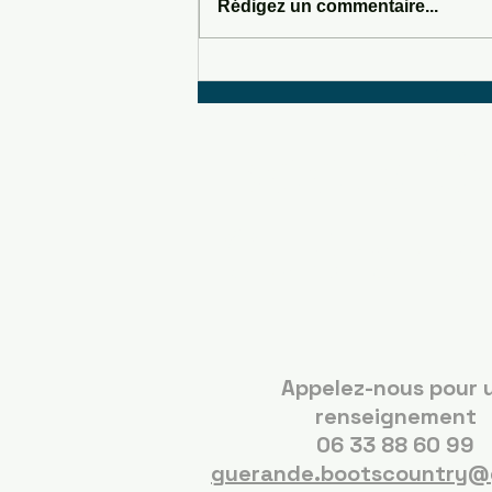
Rédigez un commentaire...
SOMEWHERE IN SEDONA
Boots C
Guérand
Appelez-nous pour 
renseignement
06 33 88 60 99
guerande.bootscountry@