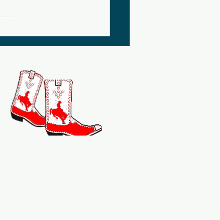
artager le plaisir de
la danse