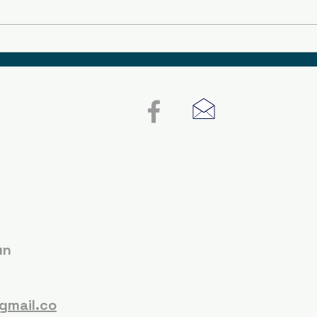
ountry
e
un
P
gmail.co