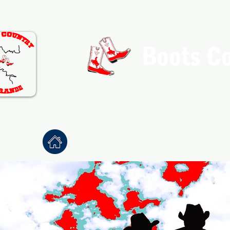
Boots C
Association de Danse Co
Accueil
À propos
Danses