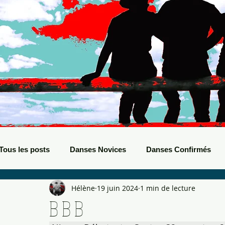
Tous les posts
Danses Novices
Danses Confirmés
Hélène
19 juin 2024
1 min de lecture
Danses Débutants
Evènements Boots
Bals de B
B B B