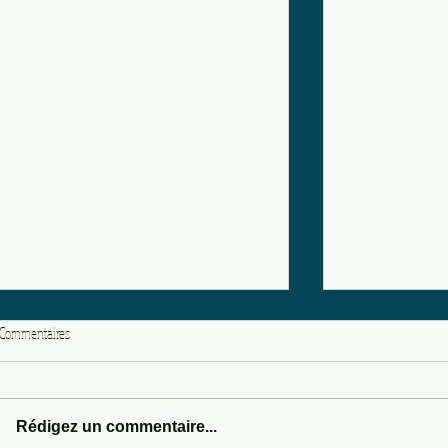
Commentaires
LOVE POTION 666
Rédigez un commentaire...
SOMEWHERE IN 