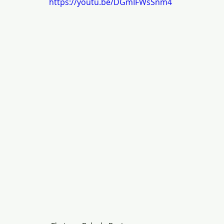
https://youtu.be/DGmIFWsSnm4