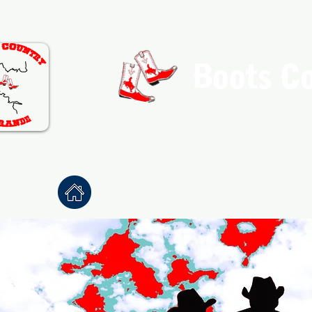
Boots C
Association de Danse Co
Accueil
À propos
Danses