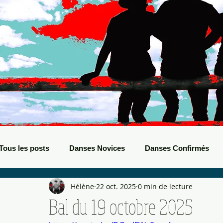
Tous les posts
Danses Novices
Danses Confirmés
Hélène
22 oct. 2025
0 min de lecture
Danses Débutants
Evènements Boots
Bals de B
Bal du 19 octobre 2025