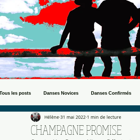
Tous les posts
Danses Novices
Danses Confirmés
Hélène
31 mai 2022
1 min de lecture
Danses Débutants
Evènements Boots
Bals de B
CHAMPAGNE PROMISE