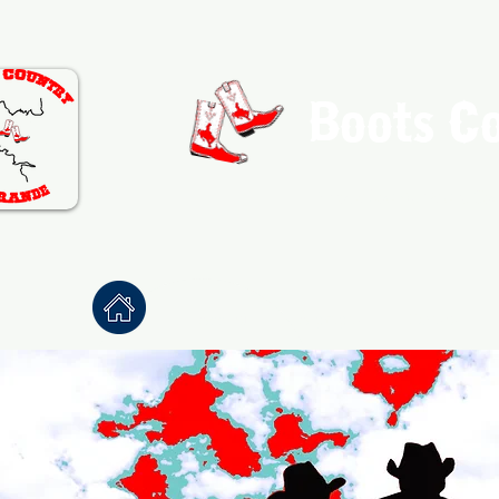
Boots C
Association de Danse Co
Accueil
À propos
Danses