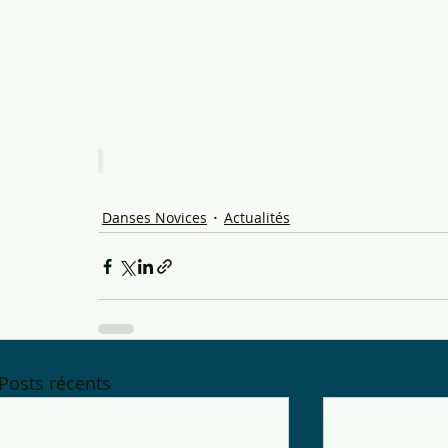
Danses Novices
Actualités
Posts récents