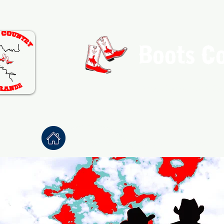
Boots C
Association de Danse Co
Accueil
À propos
Danses