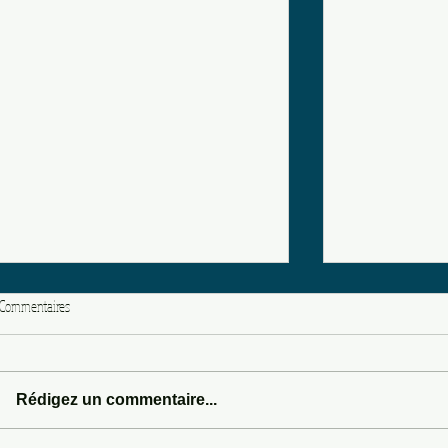
Commentaires
LOVE POTION 666
Rédigez un commentaire...
SOMEWHERE IN 