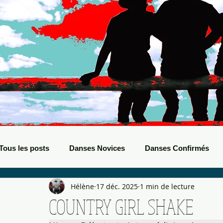
Tous les posts
Danses Novices
Danses Confirmés
Hélène
17 déc. 2025
1 min de lecture
Danses Débutants
Evènements Boots
Bals de B
COUNTRY GIRL SHAKE