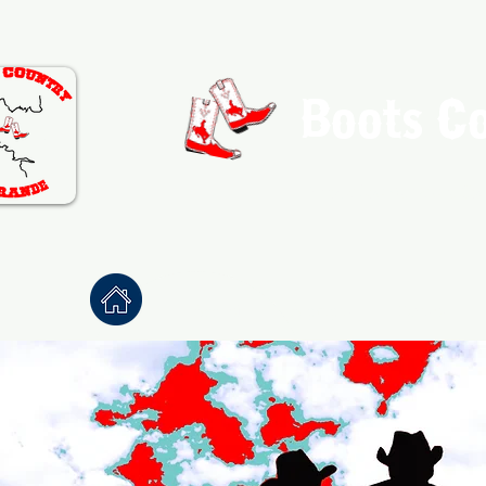
Boots C
Association de Danse Co
Accueil
À propos
Danses