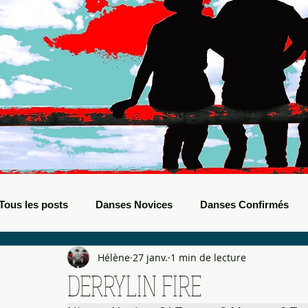
Tous les posts
Danses Novices
Danses Confirmés
Hélène
27 janv.
1 min de lecture
Danses Débutants
Evènements Boots
Bals de B
DERRYLIN FIRE