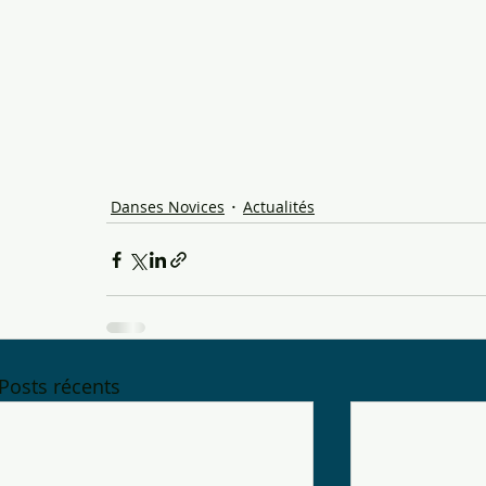
Danses Novices
Actualités
Posts récents