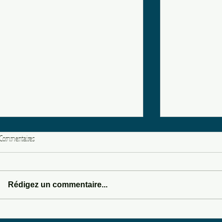
Commentaires
LOVE POTION 666
Rédigez un commentaire...
SOMEWHERE IN 