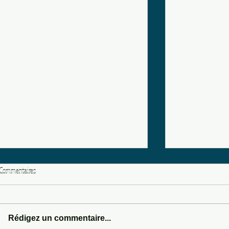
Commentaires
LOVE POTION 666
Rédigez un commentaire...
SOMEWHERE IN 