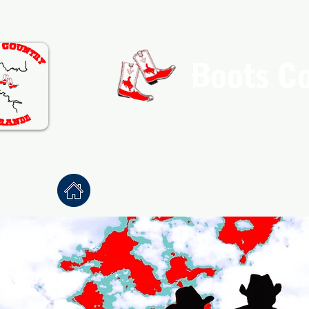
Boots C
Association de Danse Co
Accueil
À propos
Danses