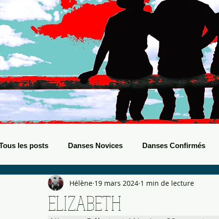
Tous les posts
Danses Novices
Danses Confirmés
Hélène
19 mars 2024
1 min de lecture
Danses Débutants
Evènements Boots
Bals de B
ELIZABETH