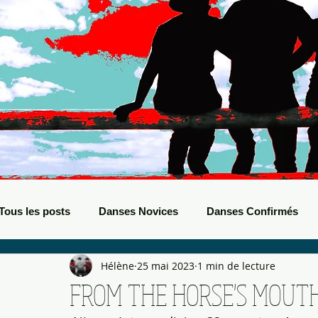
Tous les posts
Danses Novices
Danses Confirmés
Hélène
25 mai 2023
1 min de lecture
Danses Débutants
Evènements Boots
Bals de B
FROM THE HORSE'S MOUT