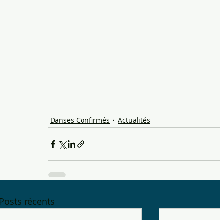
Danses Confirmés
Actualités
Posts récents