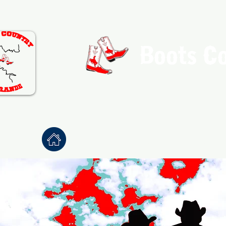
Boots C
Association de Danse Co
Accueil
À propos
Danses