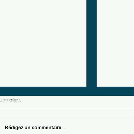
Commentaires
LOVE POTION 666
Rédigez un commentaire...
SOMEWHERE IN 