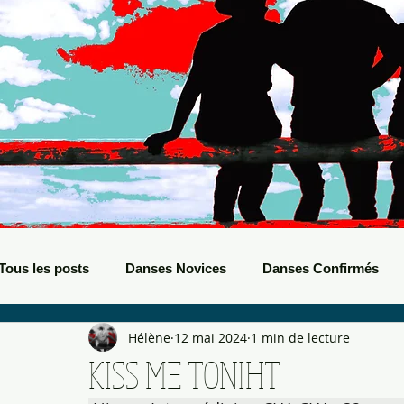
Tous les posts
Danses Novices
Danses Confirmés
Hélène
12 mai 2024
1 min de lecture
Danses Débutants
Evènements Boots
Bals de B
KISS ME TONIHT