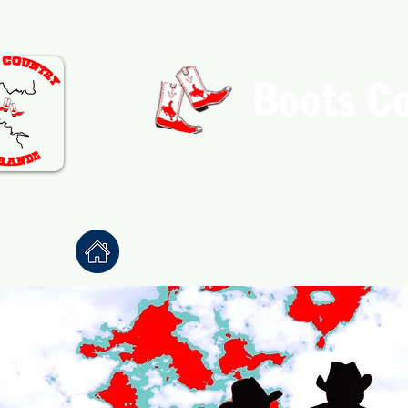
Boots C
Association de Danse Co
Accueil
À propos
Danses