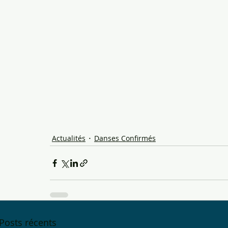
Actualités
Danses Confirmés
Posts récents