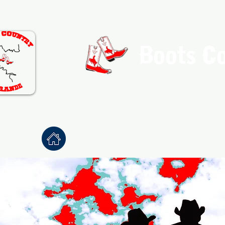
Boots C
Association de Danse Co
Accueil
À propos
Danses