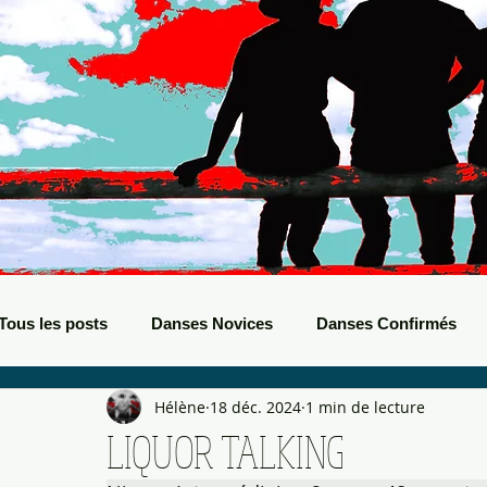
Tous les posts
Danses Novices
Danses Confirmés
Hélène
18 déc. 2024
1 min de lecture
Danses Débutants
Evènements Boots
Bals de B
LIQUOR TALKING