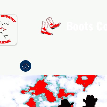
Boots C
Association de Danse Co
Accueil
À propos
Danses