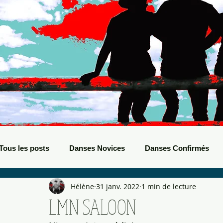
Tous les posts
Danses Novices
Danses Confirmés
Hélène
31 janv. 2022
1 min de lecture
Danses Débutants
Evènements Boots
Bals de B
LMN SALOON