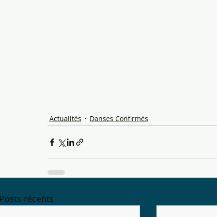
Actualités
Danses Confirmés
Posts récents