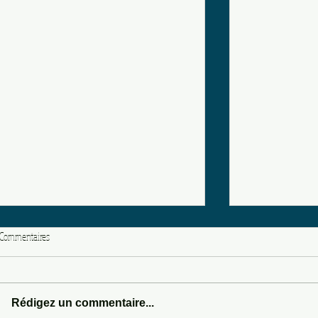
Commentaires
LOVE POTION 666
Rédigez un commentaire...
SOMEWHERE IN 