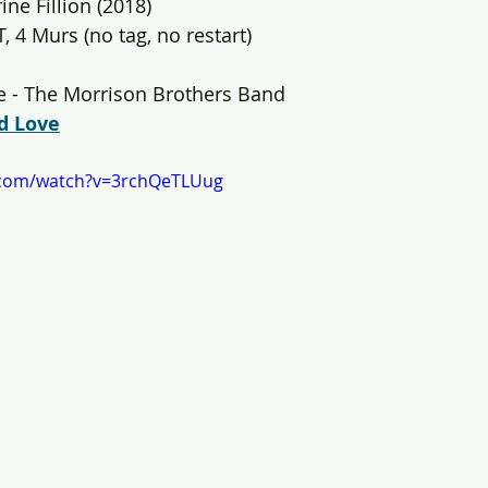
ne Fillion (2018)
, 4 Murs (no tag, no restart)
e - The Morrison Brothers Band
d Love
.com/watch?v=3rchQeTLUug