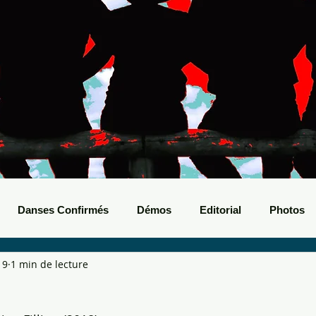
Danses Confirmés
Démos
Editorial
Photos
19
1 min de lecture
nts Boots
Bals de Boots