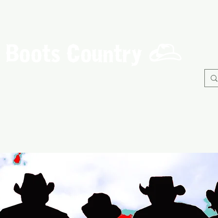
Boots Country
C
Association de Danse Country de Guérande
À propos
Danses
Nos Evènements
Adhérents
B