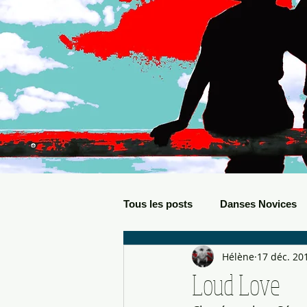
Tous les posts
Danses Novices
Hélène
17 déc. 20
Danses Débutants
Evèneme
Loud Love