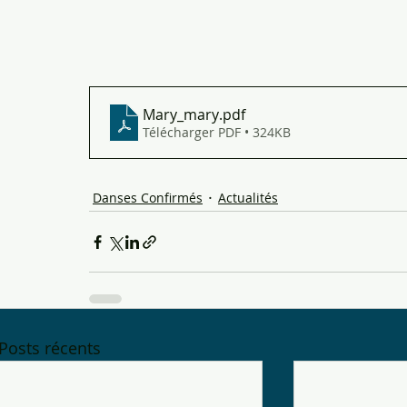
Mary_mary
.pdf
Télécharger PDF • 324KB
Danses Confirmés
Actualités
Posts récents