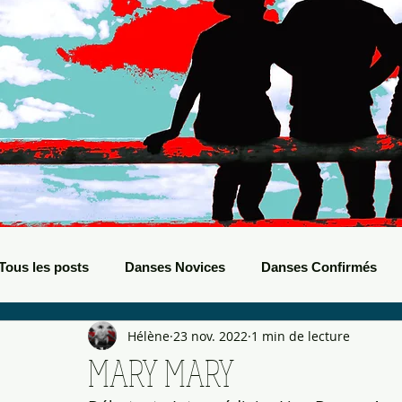
Tous les posts
Danses Novices
Danses Confirmés
Hélène
23 nov. 2022
1 min de lecture
Danses Débutants
Evènements Boots
Bals de B
MARY MARY