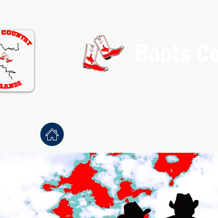
Boots C
Association de Danse Co
Accueil
À propos
Danses