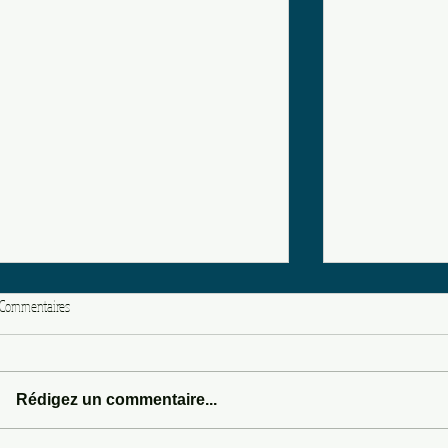
Commentaires
LOVE POTION 666
Rédigez un commentaire...
SOMEWHERE IN 