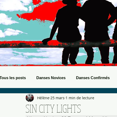
Tous les posts
Danses Novices
Danses Confirmés
Hélène
25 mars
1 min de lecture
Danses Débutants
Evènements Boots
Bals de B
SIN CITY LIGHTS