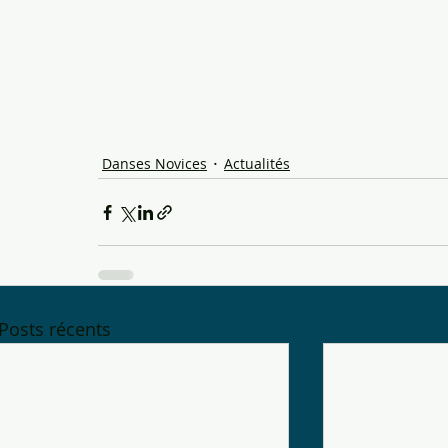
Danses Novices
Actualités
Posts récents