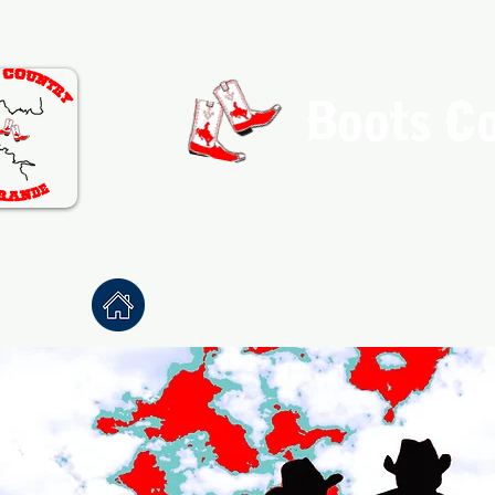
Boots C
Association de Danse Co
Accueil
À propos
Danses