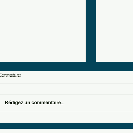
Commentaires
LOVE POTION 666
Rédigez un commentaire...
SOMEWHERE IN 