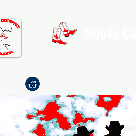
Boots C
Association de Danse Co
Accueil
À propos
Danses