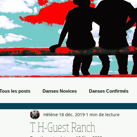
Tous les posts
Danses Novices
Danses Confirmés
Hélène
18 déc. 2019
1 min de lecture
Danses Débutants
Evènements Boots
Bals de B
T H-Guest Ranch