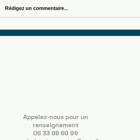
Rédigez un commentaire...
SOMEWHERE IN SEDONA
Boots Country
Guérande
Appelez-nous pour un
renseignement
06 33 88 60 99