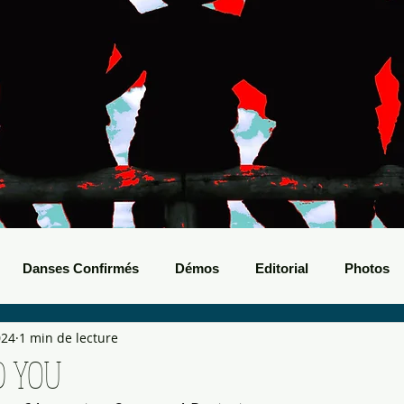
Danses Confirmés
Démos
Editorial
Photos
024
1 min de lecture
nts Boots
Bals de Boots
D YOU