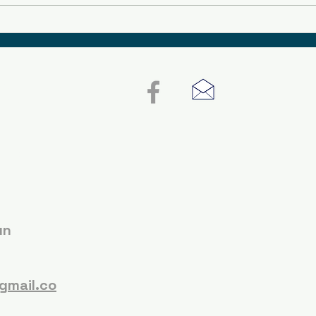
ountry
e
un
P
gmail.co