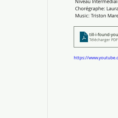
 Niveau Intermédiai
 Chorégraphe: Laura
 Music: Triston Mare
till-i-found-yo
Télécharger PDF
https://www.youtube