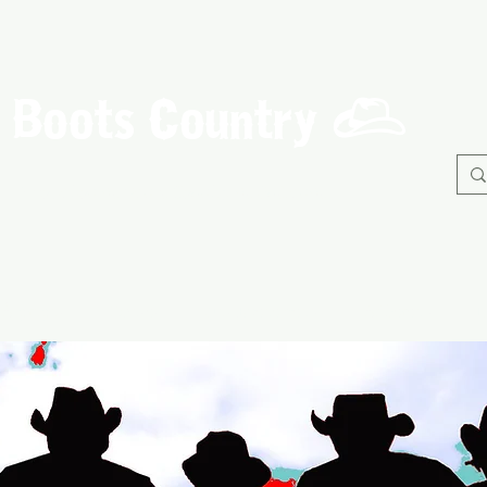
Boots Country
C
Association de Danse Country de Guérande
À propos
Danses
Nos Evènements
Adhérents
B