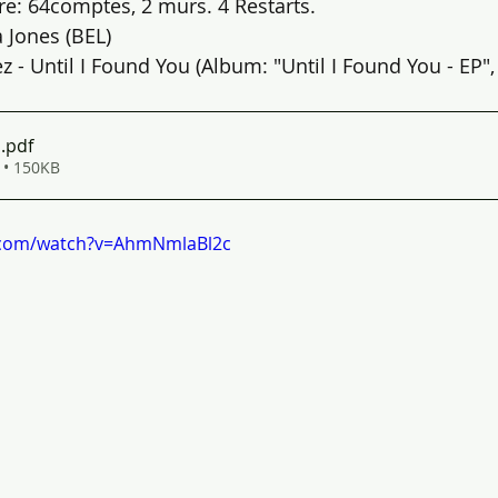
re: 64comptes, 2 murs. 4 Restarts.
 Jones (BEL)
z - Until I Found You (Album: "Until I Found You - EP",
u
.pdf
 • 150KB
.com/watch?v=AhmNmlaBl2c