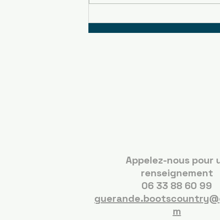
Boots C
Guérand
Appelez-nous pour 
renseignement
06 33 88 60 99
guerande.bootscountry@
m