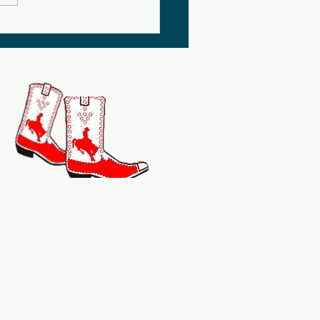
artager le plaisir de
la danse