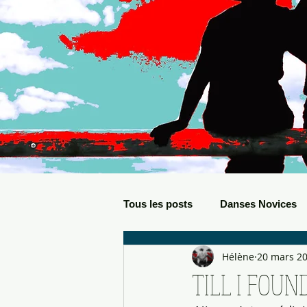
Tous les posts
Danses Novices
Hélène
20 mars 2
Danses Débutants
Evèneme
TILL I FOUN